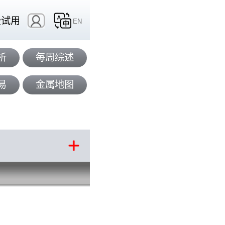
费试用
EN
析
每周综述
易
金属地图