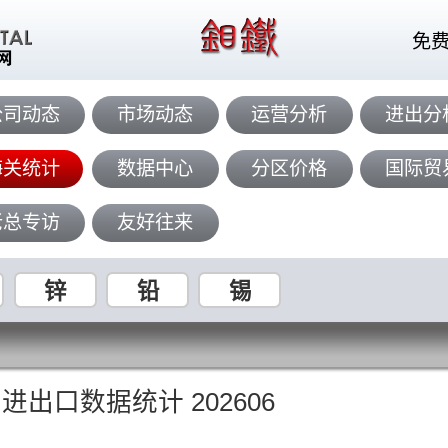
免
公司动态
市场动态
运营分析
进出分
海关统计
数据中心
分区价格
国际贸
老总专访
友好往来
锌
铅
锡
出口数据统计 202606