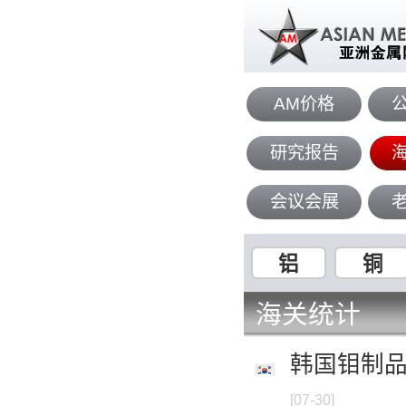
AM价格
研究报告
会议会展
铝
铜
海关统计
韩国钼制品进
[07-30]