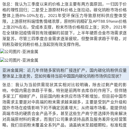
张总：我认为三季度以来的价格上涨主要有两方面原因，一归因于价
格的理性回归；二是受上游原材料价格上涨拉动。碳化钨粉市场价格
整体上扬8%-10%左右，2021年受环保压力导致原材料供应整体受
限，上游原材料端惜售情绪浓厚，原材料钨精矿及APT88.5%min价格
上涨20%左右，受成本支撑，粉末市场价格相应上涨；另外，2021年
在全球新冠疫情得到有效缓解的前提下，上半年硬质合金市场需求逐
渐复苏，尽管三四季度合金需求逐渐疲软，但整体需求趋于平稳，对
钨粉及碳化钨粉价格上涨起到有效支撑作用。
亚洲金属网：近几年伴随多家钨粉厂接连扩产，国内碳化钨粉供应量
整体呈上涨走势，您如何看待当前中国国内碳化钨粉市场供应现状？
张总：我认为当前供需现状其实相对比较明确，除去过剩产能的影
响，中国内需总体趋于平衡，特别是前两年去库存的作用下。但伴随
多家工厂相继扩产，目前国内粉末供应市场不断增加，但目前中国市
场需求主要是对中高端的粉末需求越来越多，主要是受到产业升级和
国外市场在疫情影响下的不确定因素增大；从终端市场看，能提供给
高端市场的硬质合金产品不多，甚至这些生产商宁愿选择外购来解决
对高端原材料的需求，而我们公司秉承坚持品质及服务差异化经营策
略，我们目前粉末覆盖全系列产品，涵盖纳米至超细颗粒，标准粒度