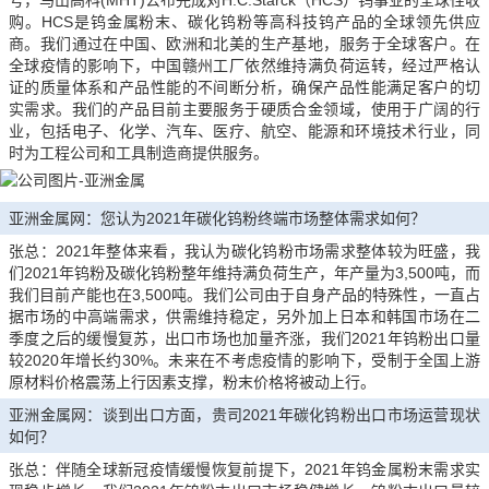
号，马山高科(MHT)公布完成对H.C.Starck（HCS）钨事业的全球性收
购。HCS是钨金属粉末、碳化钨粉等高科技钨产品的全球领先供应
商。我们通过在中国、欧洲和北美的生产基地，服务于全球客户。在
全球疫情的影响下，中国赣州工厂依然维持满负荷运转，经过严格认
证的质量体系和产品性能的不间断分析，确保产品性能满足客户的切
实需求。我们的产品目前主要服务于硬质合金领域，使用于广阔的行
业，包括电子、化学、汽车、医疗、航空、能源和环境技术行业，同
时为工程公司和工具制造商提供服务。
亚洲金属网：您认为2021年碳化钨粉终端市场整体需求如何？
张总：2021年整体来看，我认为碳化钨粉市场需求整体较为旺盛，我
们2021年钨粉及碳化钨粉整年维持满负荷生产，年产量为3,500吨，而
我们目前产能也在3,500吨。我们公司由于自身产品的特殊性，一直占
据市场的中高端需求，供需维持稳定，另外加上日本和韩国市场在二
季度之后的缓慢复苏，出口市场也加量齐涨，我们2021年钨粉出口量
较2020年增长约30%。未来在不考虑疫情的影响下，受制于全国上游
原材料价格震荡上行因素支撑，粉末价格将被动上行。
亚洲金属网：谈到出口方面，贵司2021年碳化钨粉出口市场运营现状
如何？
张总：伴随全球新冠疫情缓慢恢复前提下，2021年钨金属粉末需求实