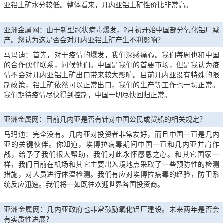
亚铝土矿水分较低。整体看来，几内亚铝土矿性价比非常高。
亚洲金属网：由于新型冠状病毒爆发，2月初开始中国部分氧化铝厂减
产。您认为这是否会对几内亚铝土矿产生不利影响？
马玛迪：首先，对于疫情的爆发，我们深感痛心。我们每周也和中国
的合作伙伴联系，问候他们。中国是我们的首要市场，但是我认为疫
情不会对几内亚铝土矿出口带来较大影响。目前几内亚没有特殊的限
制政策，铝土矿依然可以正常出口，我们的生产等工作也一切正常。
我们期待疫情尽快得到控制，中国一切尽快回归正常。
亚洲金属网：目前几内亚是否有针对中国公民或货船的相关规定？
马玛迪：完全没有。几内亚对投资者非常友好，而且中国一直是几内
亚的关键伙伴。你知道，埃博拉病毒期间中国一直和几内亚并肩作
战，给予了我们很大帮助，我们对此永怀感恩之心。和其它国家一
样，我们目前在机场和其它主要出入境地点采取了一些预防性的检测
措施，对人员进行体温检测。我们有应对埃博拉病毒的经验，防卫系
统反应迅速。我们将一如既往欢迎世界各国投资商。
亚洲金属网：几内亚政府也非常鼓励氧化铝厂建设。未来两年是否会
有实质性进展？