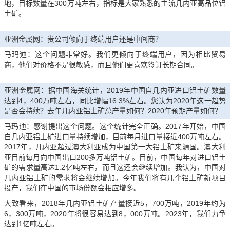
地，目标数量在300万吨左右，指标是大家熟悉的主流几内亚高品位铝
土矿。
亚洲金属网：贵公司倾向于终端用户还是中间商？
马玛迪：这个问题非常好。我们更倾向于终端用户，因为相比贸易
商，他们对价格不是很敏感，而且他们更喜欢签订长期合同。
亚洲金属网：据中国海关统计，2019年中国自几内亚进口铝土矿数量
达到4，400万吨左右，同比增幅16.3%左右。您认为2020年这一趋势
是否会持续？去年几内亚铝土矿总产量如何？2020年预期产量如何？
马玛迪：感谢提出这个问题。这个统计完全正确。2017年开始，中国
自几内亚铝土矿进口量持续增加，目前每月进口量接近400万吨左右。
2017年，几内亚超过澳大利亚成为中国第一大铝土矿来源国。澳大利
亚目前每月向中国出口200多万吨铝土矿。目前，中国每年对进口铝土
矿的需求量高达1.2亿吨左右，而且这还会继续增加。我认为，中国对
几内亚铝土矿的需求将会继续增加。今年我们将有几个铝土矿新项目
投产，我们在中国的市场份额会相应增多。
大致看来，2018年几内亚铝土矿产量接近5，700万吨，2019年约为
6，300万吨，2020年将很容易达到8，000万吨。2023年，我们力争
达到1亿吨左右。