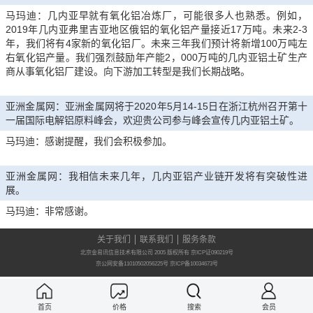
马玛迪：几内亚早就有氧化铝冶炼厂，可能很多人也熟悉。例如，
2019年几内亚弗里吉亚地区俄铝的氧化铝产量接近17万吨。未来2-3
年，我们将有4家新的氧化铝厂。未来三年我们预计将新增100万吨左
右氧化铝产量。我们强烈鼓励年产能2，000万吨的几内亚铝土矿生产
商从事氧化铝厂建设。向下游加工转型是我们长期战略。
亚洲金属网：亚洲金属网将于2020年5月14-15日在浙江杭州召开第十
一届国际电解铝原料峰会，欢迎贵公司参与峰会宣传几内亚铝土矿。
马玛迪：感谢提醒，我们会积极参加。
亚洲金属网：我相信未来几年，几内亚铝产业链开发将有突破性进
展。
马玛迪：非常感谢。
关于我们
联系我们
服务条款
北京金易讯信息技术有限公司 2005 版权所有 京ICP证090219号
京公网安备11010502056225号
京ICP备10034673号
首页
价格
搜索
会员