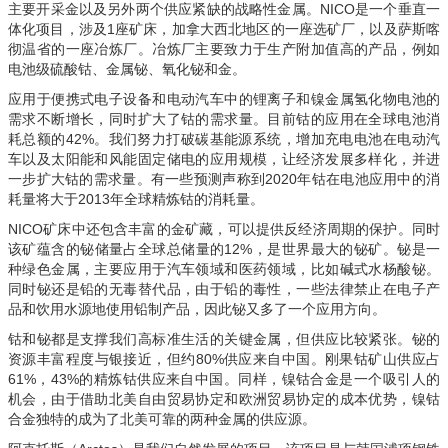
主要开采金以及另外两个供应紧缺的战略性金属。NICO是一个垂直一
体化项目，涉及1座矿床，加拿大西北地区的一座选矿厂，以及萨斯喀
彻温省的一座冶炼厂。冶炼厂主要致力于生产附加值高的产品，例如
电池级硫酸钴、金属铋、氧化铋和金。
应用于便携式电子设备和电动汽车中的锂离子和镍金属氢化物电池的
需求不断增长，同时扩大了钴的需求量。目前钴的应用在全球电池消
耗总额的42%。我们努力打破碳基能源系统，增加充电电池在电动汽
车以及太阳能和风能固定储电的应用规模，让经济发展多样化，并进
一步扩大钴的需求量。有一些预测声称到2020年钴在电池应用中的消
耗量将大于2013年全球精炼钴的消耗量。
NICO矿床中还包含丰富的金矿藏，可以提供反经济周期的保护。同时
该矿蕴含的铋储量占全球总储量的12%，是世界最大的铋矿。铋是一
种绿色金属，主要应用于汽车领域和医药领域，比如碱式水杨酸铋。
同时铋还是铅的无毒替代品，由于铅的毒性，一些法律禁止在电子产
品和饮用水源地使用铅制产品，因此铋又多了一个应用方向。
钴和铋都是支撑我们高标准生活的关键金属，但供应比较紧张。铋的
资源丰富程度与银接近，但约80%供应来自中国。刚果钴矿山供应占
61%，43%的精炼钴供应来自中国。同样，镍钴合金是一个吸引人的
机会，由于借助北美自由贸易协定和欧洲贸易协定的成本优势，镍钴
合金独特的成为了北美可靠的两种金属的供应源。