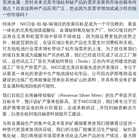
亚洲金属：您对未来北美市场钴和铋产品的需求发展和市场份额有何
观点？目前这两种产品应用广泛，您会因为其需求增加或减少而挖掘
一些市场吗？
特洛伊：NICO金-钴-铋-铜项目的发展目标是成为一个可信赖的、垂直
一体化的北美电池级硫酸钴、金属铋和氧化铋生产厂。NICO项目的产
品将在北美和欧盟市场中获得不错收益，因为除运费更低的优势之
外，根据贸易协定，在该区域出售的产品也无需支付消费税和关税。
可充电电池行业需求增长带动了钴市场需求的上涨。为了抓住将我们
的项目发展成为硫酸钴产区的机遇，我们已经成功完成了试点工厂测
试，这些试点工厂旨在为诸如特斯拉（Tesla）正在内华达州建造的超
级工厂等生产所需产品。NICO是北美目前最先进的开发项目，专注于
从垂直一体化的资源中生产电池级钴化学品。公司拟在萨斯喀彻温省
建设的冶炼厂也将能够处理来自其他矿山的原料，并具有将业务扩展
至金属和电池回收的可能性。
我们目前正在将赫维钮银矿（Revenue Silver Mine）的生产率提升至
目标水平，预计该矿产量将创新高。至于NICO项目，我们将专注于完
成萨斯喀彻温省的再分区规划，达成承购协议，并找到融资解决方
案，以便在收到项目融资时就能开工建设。
当前金属铋生产的集中化及丰富的矿藏储量将使我们能够通过提供一
种替代资源来加强供应链。我们的冶炼厂能够灵活生产铋锭、铋针及
氧化铋，我们将根据市场需求来优化这几种产品的生产情况，最大限