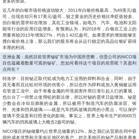
更多的资源。
近几年的白银市场价格波动较大：2011年白银价格最高，为49美元/盎
司，但现在却只有17美元/盎司，较之黄金的历史价格比率贬值较多。
但白银的需求却在增加，其在工业领域，如电力、汽车、电池和太阳
能等行业的应用日益增多。有预测认为，到2018年，白银在工业上的
用量将较2013年增加27%，约合1.42亿盎司。如果需求的增加能够支
撑白银价格上涨，那么我们的股东将会从运行稳定的高品位银矿获得
丰厚的利润。
亚洲金属：虽然目前世界铋矿市场为中国所垄断，但贵公司的NICO项
目也蕴藏着数量可观的铋矿。您如何看待这个项目的前景呢？其盈利
点何在？
特洛伊：目前铋正取代铅成为电力工业用的焊料和合金，同时，由于
其无毒而且比铅对环境的伤害小，所以也作为焊料或加入黄铜被运用
在管道工业中。由于有毒金属的环境损害作用日渐引起人们的重视，
也出台了一些禁止使用铅的新法律，所以对铋的需求日益增加。铋是
少数会在冷却后膨胀的金属，所以被用于制造汽车的防腐涂层、铸
件、光漆和挡风玻璃——就是汽车挡风玻璃四周的小黑点，可以保护
玻璃不受温度和日照变化的影响。事实上，世界上每年生产的8000万
辆汽车的挡风玻璃上大概含2盎司的铋。
NICO项目的铋储量约占世界总储量的12%，加之我们从贸易合同中获
得的成本优势和北美临近地区的客户，对北美地区的铋产品制造商来