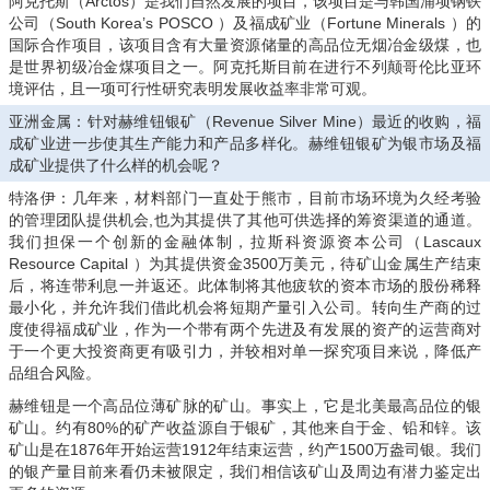
阿克托斯（Arctos）是我们自然发展的项目，该项目是与韩国浦项钢铁
公司（South Korea’s POSCO ）及福成矿业（Fortune Minerals ）的
国际合作项目，该项目含有大量资源储量的高品位无烟冶金级煤，也
是世界初级冶金煤项目之一。阿克托斯目前在进行不列颠哥伦比亚环
境评估，且一项可行性研究表明发展收益率非常可观。
亚洲金属：针对赫维钮银矿（Revenue Silver Mine）最近的收购，福
成矿业进一步使其生产能力和产品多样化。赫维钮银矿为银市场及福
成矿业提供了什么样的机会呢？
特洛伊：几年来，材料部门一直处于熊市，目前市场环境为久经考验
的管理团队提供机会,也为其提供了其他可供选择的筹资渠道的通道。
我们担保一个创新的金融体制，拉斯科资源资本公司（Lascaux
Resource Capital ）为其提供资金3500万美元，待矿山金属生产结束
后，将连带利息一并返还。此体制将其他疲软的资本市场的股份稀释
最小化，并允许我们借此机会将短期产量引入公司。转向生产商的过
度使得福成矿业，作为一个带有两个先进及有发展的资产的运营商对
于一个更大投资商更有吸引力，并较相对单一探究项目来说，降低产
品组合风险。
赫维钮是一个高品位薄矿脉的矿山。事实上，它是北美最高品位的银
矿山。约有80%的矿产收益源自于银矿，其他来自于金、铅和锌。该
矿山是在1876年开始运营1912年结束运营，约产1500万盎司银。我们
的银产量目前来看仍未被限定，我们相信该矿山及周边有潜力鉴定出