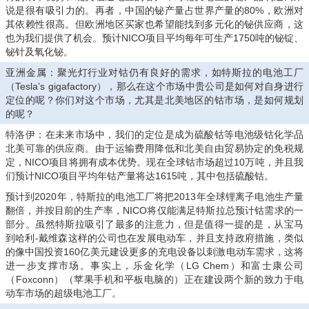
说是很有吸引力的。再者，中国的铋产量占世界产量的80%，欧洲对
其依赖性很高。但欧洲地区买家也希望能找到多元化的铋供应商，这
也为我们提供了机会。预计NICO项目平均每年可生产1750吨的铋锭、
铋针及氧化铋。
亚洲金属：聚光灯行业对钴仍有良好的需求，如特斯拉的电池工厂
（Tesla’s gigafactory），那么在这个市场中贵公司是如何对自身进行
定位的呢？你们对这个市场，尤其是北美地区的钴市场，是如何规划
的呢？
特洛伊：在未来市场中，我们的定位是成为硫酸钴等电池级钴化学品
北美可靠的供应商。由于运输费用降低和北美自由贸易协定的免税规
定，NICO项目将拥有成本优势。现在全球钴市场超过10万吨，并且我
们预计NICO项目平均年钴产量将达1615吨，其中包括硫酸钴。
预计到2020年，特斯拉的电池工厂将把2013年全球锂离子电池生产量
翻倍，并按目前的生产率，NICO将仅能满足特斯拉总预计钴需求的一
部分。虽然特斯拉吸引了最多的注意力，但是值得一提的是，从宝马
到哈利-戴维森这样的公司也在发展电动车，并且支持政府措施，类似
的像中国投资160亿美元建设更多的充电设备以刺激电动车需求，这将
进一步支撑市场。事实上，乐金化学（LG Chem）和富士康公司
（Foxconn）（苹果手机和平板电脑的）正在建设两个新的致力于电
动车市场的超级电池工厂。