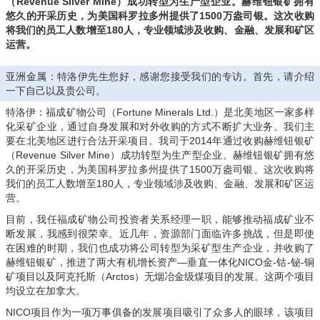
（Revenue Silver Mine）成功转型为生产型企业。赫维钮银矿拥有
悠久的开采历史，为美国科罗拉多州提供了1500万盎司银。这次收购
将我们的员工人数增至180人，专业领域涉及收购、金融、发展和矿区
运营。
亚洲金属：特洛伊先生您好，感谢您接受我们的专访。首先，请介绍
一下自己以及贵公司。
特洛伊：福成矿物公司（Fortune Minerals Ltd.）是北美地区一家多样
化采矿企业，通过自身发展和对外收购的方式不断扩大业务。我们主
要在北美地区进行合法开采项目。我司于2014年通过收购赫维钮银矿
（Revenue Silver Mine）成功转型为生产型企业。赫维钮银矿拥有悠
久的开采历史，为美国科罗拉多州提供了1500万盎司银。这次收购将
我们的员工人数增至180人，专业领域涉及收购、金融、发展和矿区运
营。
目前，我任福成矿物公司投资者关系经理一职，能够推动福成矿业不
断发展，我感到很荣幸。近几年，资源部门面临许多挑战，但是即使
在困难的时期，我们也成功将公司转型为采矿型生产企业，并收购了
赫维钮银矿，推进了两大有机增长资产—垂直一体化NICO金-钴-铋-铜
矿项目以及阿克托斯（Arctos）无烟冶金级煤项目的发展。这两个项目
均设立在加拿大。
NICO项目作为一项万事俱备的发展项目吸引了众多人的眼球，该项目